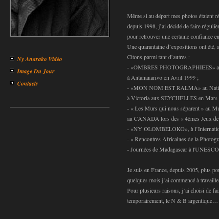
Même si au départ mes photos étaient ré
depuis 1998, j’ai décidé de faire réguli
pour retrouver une certaine confiance 
Une quarantaine d’expositions ont été, a
Citons parmi tant d’autres :
Ny Anarako Vidéo
- «OMBRES PHOTOGRAPHIEES» au C.C
Image Du Jour
à Antananarivo en Avril 1999 ;
Contacts
- «MON NOM EST RALMA» au Nationa
à Victoria aux SEYCHELLES en Mars 
- « Les Murs qui nous séparent » au M
au CANADA lors des « 4èmes Jeux de la
- «NY OLOMBELOKO», à l’Internation
- « Rencontres Africaines de la Photo
- Journées de Madagascar à l'UNESCO 
Je suis en France, depuis 2005, plus po
quelques mois j’ai commencé à travailler
Pour plusieurs raisons, j’ai choisi de fai
temporairement, le N & B argentique…