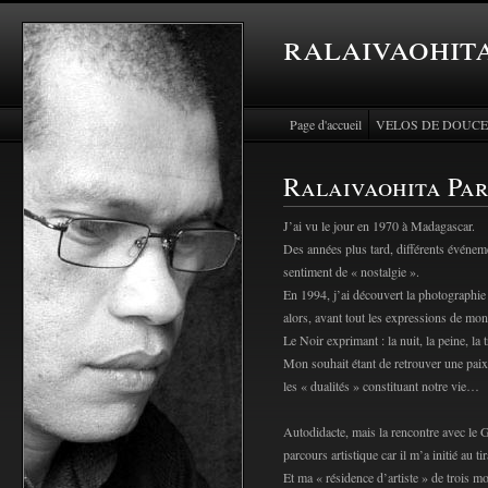
ralaivaohita
Page d'accueil
VELOS DE DOUCE
Ralaivaohita Par
J’ai vu le jour en 1970 à Madagascar.
Des années plus tard, différents événem
sentiment de « nostalgie ».
En 1994, j’ai découvert la photograph
alors, avant tout les expressions de mo
Le Noir exprimant : la nuit, la peine, la 
Mon souhait étant de retrouver une paix 
les « dualités » constituant notre vie…
Autodidacte, mais la rencontre avec le
parcours artistique car il m’a initié au t
Et ma « résidence d’artiste » de trois 