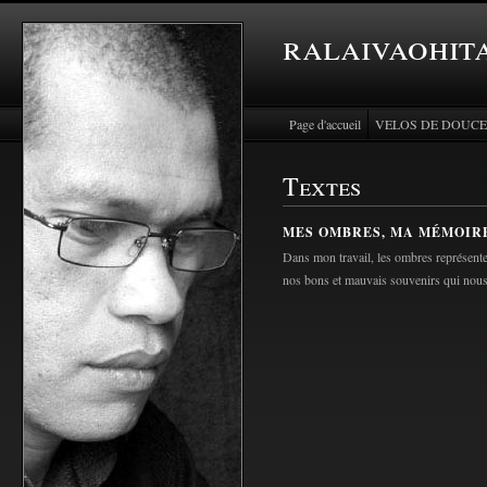
ralaivaohita
Page d'accueil
VELOS DE DOUCE
Textes
MES OMBRES, MA MÉMOIR
Dans mon travail, les ombres représent
nos bons et mauvais souvenirs qui nou